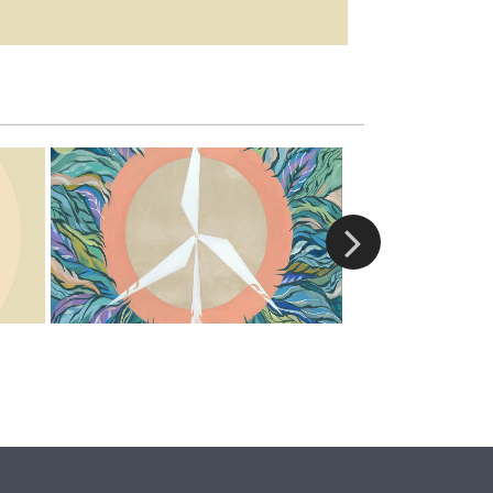
安吉丽娜·