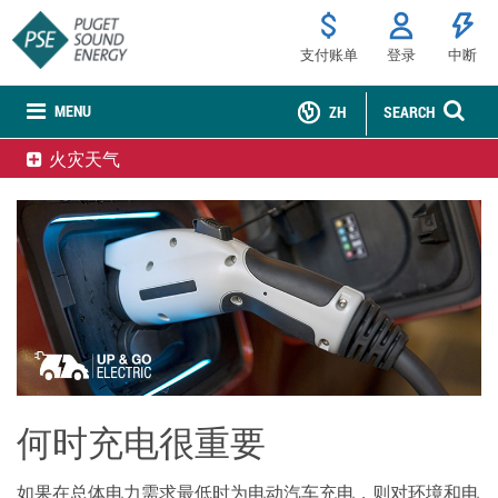
支付账单
登录
中断
MENU
ZH
SEARCH
火灾天气
何时充电很重要
如果在总体电力需求最低时为电动汽车充电，则对环境和电