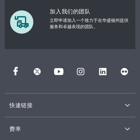
加入我们的团队
立即申请加入一个致力于在华盛顿州提供
服务和卓越表现的团队。
快速链接
费率