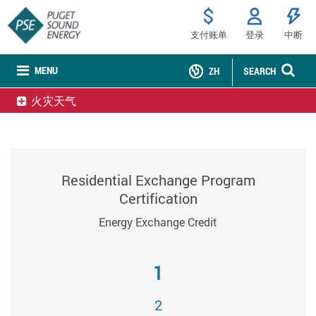
支付账单
登录
中断
MENU
ZH
SEARCH
火灾天气
Residential Exchange Program
Certification
Energy Exchange Credit
1
2