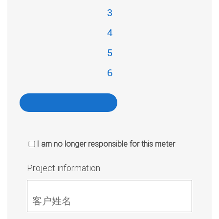
3
4
5
6
I am no longer responsible for this meter
Project information
客户姓名