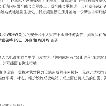
》（“野马风力设施规则”）的副本，该规则适用于非狩猎性进
乐访问权限可能会立即终止，我可能会承担进一步的责任或起诉。
我的姓名或地址发生变化，我必须重新注册并签署一份新的非狩猎
R
和
WDFW
对我的安全和个人财产不承担任何责任。如果我在
W
同意保持
PSE
、
DNR
和 WDFW
免受
电设施财产中专门发布为已关闭或标有 “禁止进入” 标志的任何部分，
撤销，并可能面临执法行动。
发电设施，我将对我对风力设施造成的任何损坏（无论此类损坏
x、维修车辆、标志、维护设施或变电站，或上面任何人员的伤害、
能采取执法行动。