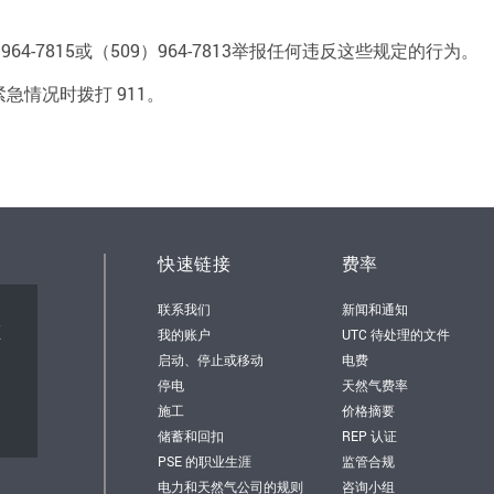
-7815或（509）964-7813举报任何违反这些规定的行为。
情况时拨打 911。
快速链接
费率
联系我们
新闻和通知
顿
我的账户
UTC 待处理的文件
启动、停止或移动
电费
停电
天然气费率
施工
价格摘要
储蓄和回扣
REP 认证
PSE 的职业生涯
监管合规
电力和天然气公司的规则
咨询小组