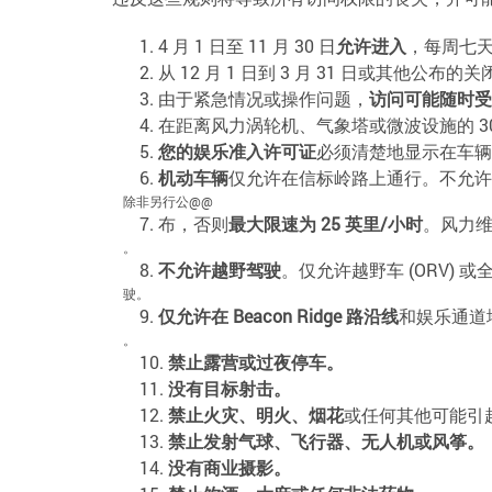
4 月 1 日至 11 月 30 日
允许进入
，每周七天
从 12 月 1 日到 3 月 31 日或其他公布的
由于紧急情况或操作问题，
访问可能随时受
在距离风力涡轮机、气象塔或微波设施的 30
您的娱乐准入许可证
必须清楚地显示在车辆
机动车辆
仅允许在信标岭路上通行。不允许
除非另行公@@
布，否则
最大限速为 25 英里/小时
。风力
。
不允许越野驾驶
。仅允许越野车 (ORV) 或全地形
驶。
仅允许在 Beacon Ridge 路沿线
和娱乐通道
。
禁止露营或过夜停车。
没有目标射击。
禁止火灾、明火、烟花
或任何其他可能引
禁止发射气球、飞行器、无人机或风筝。
没有商业摄影。