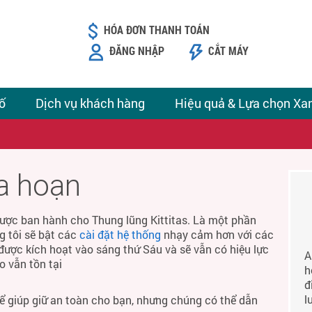
HÓA ĐƠN THANH TOÁN
ĐĂNG NHẬP
CẮT MÁY
ố
Dịch vụ khách hàng
Hiệu quả & Lựa chọn Xa
ỏa hoạn
ược ban hành cho Thung lũng Kittitas. Là một phần
g tôi sẽ bật các
cài đặt hệ thống
nhạy cảm hơn với các
được kích hoạt vào sáng thứ Sáu và sẽ vẫn có hiệu lực
A
o vẫn tồn tại
h
đ
l
để giúp giữ an toàn cho bạn, nhưng chúng có thể dẫn