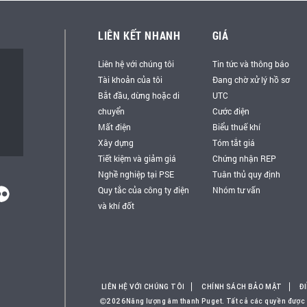
LIÊN KẾT NHANH
GIÁ
Liên hệ với chúng tôi
Tin tức và thông báo
Tài khoản của tôi
Đang chờ xử lý hồ sơ
Bắt đầu, dừng hoặc di
UTC
chuyển
Cước điện
Mất điện
Biểu thuế khí
Xây dựng
Tóm tắt giá
Tiết kiệm và giảm giá
Chứng nhận REP
Nghề nghiệp tại PSE
Tuân thủ quy định
Quy tắc của công ty điện
Nhóm tư vấn
và khí đốt
LIÊN HỆ VỚI CHÚNG TÔI
CHÍNH SÁCH BẢO MẬT
Đ
2026Năng lượng âm thanh Puget. Tất cả các quyền được 