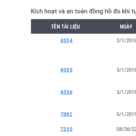
Kích hoạt và an toàn đồng hồ đo khí t
TÊN TÀI LIỆU
NGÀY
3/1/201
4554
3/1/201
4555
3/1/201
4556
5/1/201
7092
08/26/2
7255