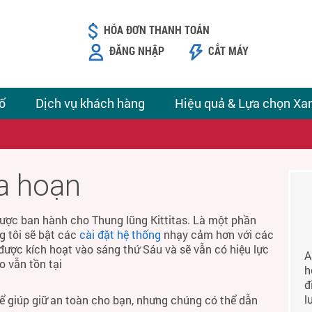
HÓA ĐƠN THANH TOÁN
ĐĂNG NHẬP
CẮT MÁY
ố
Dịch vụ khách hàng
Hiệu quả & Lựa chọn Xa
ỏa hoạn
ược ban hành cho Thung lũng Kittitas. Là một phần
g tôi sẽ bật các
cài đặt hệ thống
nhạy cảm hơn với các
được kích hoạt vào sáng thứ Sáu và sẽ vẫn có hiệu lực
A
o vẫn tồn tại
h
đ
l
để giúp giữ an toàn cho bạn, nhưng chúng có thể dẫn