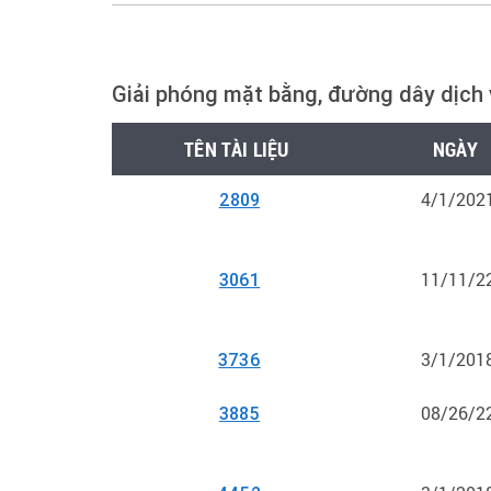
Giải phóng mặt bằng, đường dây dịch v
TÊN TÀI LIỆU
NGÀY
4/1/202
2809
11/11/2
3061
3/1/201
3736
08/26/2
3885