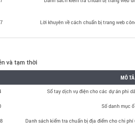
17
Danh sách kiểm tra chuẩn bị trang web đ
17
Lời khuyên về cách chuẩn bị trang web côn
ễn và tạm thời
MÔ TẢ
4
Sổ tay dịch vụ điện cho các dự án phi dâ
0
Số danh mục ổ
18
Danh sách kiểm tra chuẩn bị địa điểm cho chi phí 