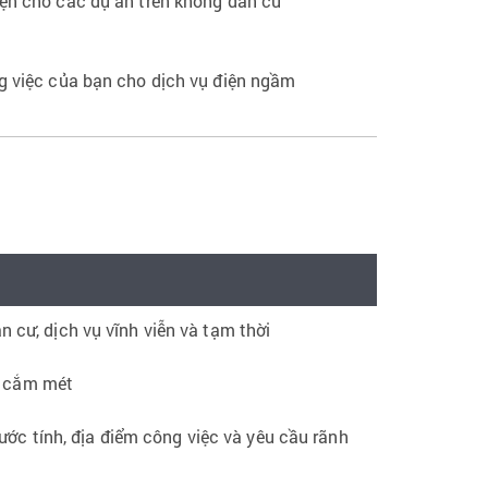
iện cho các dự án trên không dân cư
g việc của bạn cho dịch vụ điện ngầm
n cư, dịch vụ vĩnh viễn và tạm thời
 cắm mét
ước tính, địa điểm công việc và yêu cầu rãnh