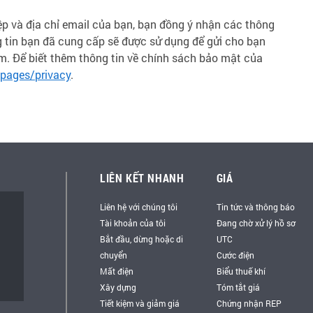
p và địa chỉ email của bạn, bạn đồng ý nhận các thông
ng tin bạn đã cung cấp sẽ được sử dụng để gửi cho bạn
âm. Để biết thêm thông tin về chính sách bảo mật của
pages/privacy
.
LIÊN KẾT NHANH
GIÁ
Liên hệ với chúng tôi
Tin tức và thông báo
Tài khoản của tôi
Đang chờ xử lý hồ sơ
Bắt đầu, dừng hoặc di
UTC
chuyển
Cước điện
Mất điện
Biểu thuế khí
Xây dựng
Tóm tắt giá
Tiết kiệm và giảm giá
Chứng nhận REP