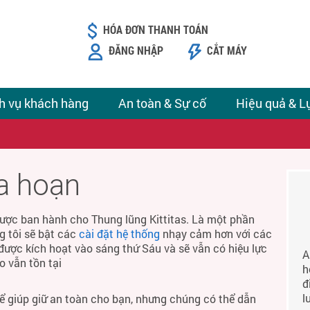
HÓA ĐƠN THANH TOÁN
ĐĂNG NHẬP
CẮT MÁY
h vụ khách hàng
An toàn & Sự cố
Hiệu quả & L
ỏa hoạn
ược ban hành cho Thung lũng Kittitas. Là một phần
g tôi sẽ bật các
cài đặt hệ thống
nhạy cảm hơn với các
được kích hoạt vào sáng thứ Sáu và sẽ vẫn có hiệu lực
A
o vẫn tồn tại
h
đ
l
để giúp giữ an toàn cho bạn, nhưng chúng có thể dẫn