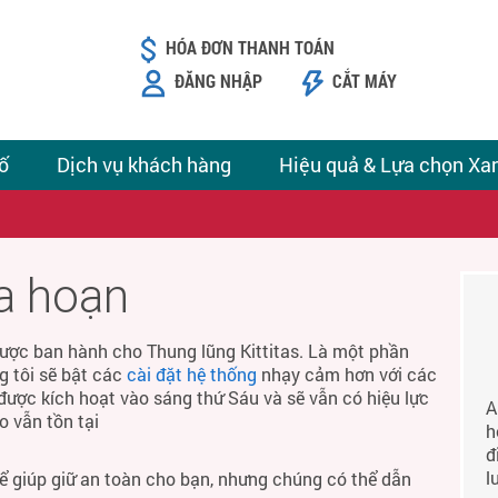
HÓA ĐƠN THANH TOÁN
ĐĂNG NHẬP
CẮT MÁY
ố
Dịch vụ khách hàng
Hiệu quả & Lựa chọn Xa
ỏa hoạn
ược ban hành cho Thung lũng Kittitas. Là một phần
g tôi sẽ bật các
cài đặt hệ thống
nhạy cảm hơn với các
được kích hoạt vào sáng thứ Sáu và sẽ vẫn có hiệu lực
A
o vẫn tồn tại
h
đ
l
để giúp giữ an toàn cho bạn, nhưng chúng có thể dẫn