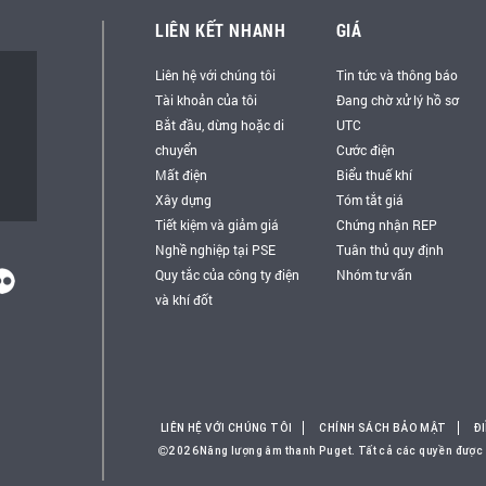
LIÊN KẾT NHANH
GIÁ
Liên hệ với chúng tôi
Tin tức và thông báo
Tài khoản của tôi
Đang chờ xử lý hồ sơ
Bắt đầu, dừng hoặc di
UTC
chuyển
Cước điện
Mất điện
Biểu thuế khí
Xây dựng
Tóm tắt giá
Tiết kiệm và giảm giá
Chứng nhận REP
Nghề nghiệp tại PSE
Tuân thủ quy định
Quy tắc của công ty điện
Nhóm tư vấn
và khí đốt
LIÊN HỆ VỚI CHÚNG TÔI
CHÍNH SÁCH BẢO MẬT
Đ
2026Năng lượng âm thanh Puget. Tất cả các quyền được 