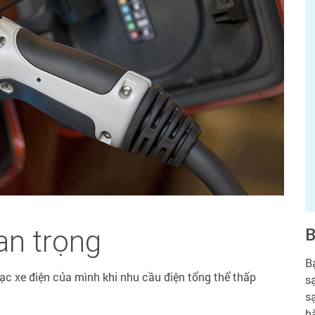
an trọng
B
B
sạc xe điện của mình khi nhu cầu điện tổng thể thấp
s
s
hà