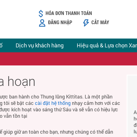
HÓA ĐƠN THANH TOÁN
ĐĂNG NHẬP
CẮT MÁY
ố
Dịch vụ khách hàng
Hiệu quả & Lựa chọn Xa
ỏa hoạn
ược ban hành cho Thung lũng Kittitas. Là một phần
g tôi sẽ bật các
cài đặt hệ thống
nhạy cảm hơn với các
được kích hoạt vào sáng thứ Sáu và sẽ vẫn có hiệu lực
A
o vẫn tồn tại
h
đ
l
để giúp giữ an toàn cho bạn, nhưng chúng có thể dẫn