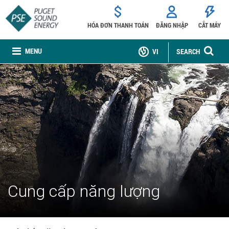
HÓA ĐƠN THANH TOÁN
ĐĂNG NHẬP
CẮT MÁY
MENU
VI
SEARCH
Cung cấp năng lượng