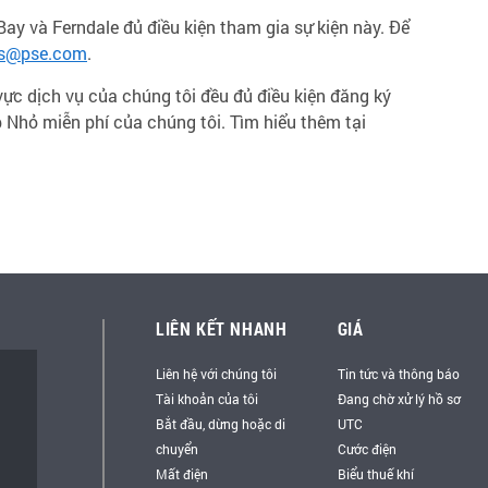
ay và Ferndale đủ điều kiện tham gia sự kiện này. Để
ss@pse.com
.
ực dịch vụ của chúng tôi đều đủ điều kiện đăng ký
Nhỏ miễn phí của chúng tôi. Tìm hiểu thêm tại
LIÊN KẾT NHANH
GIÁ
Liên hệ với chúng tôi
Tin tức và thông báo
Tài khoản của tôi
Đang chờ xử lý hồ sơ
Bắt đầu, dừng hoặc di
UTC
chuyển
Cước điện
Mất điện
Biểu thuế khí