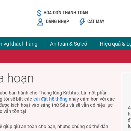
HÓA ĐƠN THANH TOÁN
ĐĂNG NHẬP
CẮT MÁY
h vụ khách hàng
An toàn & Sự cố
Hiệu quả & L
ỏa hoạn
ược ban hành cho Thung lũng Kittitas. Là một phần
g tôi sẽ bật các
cài đặt hệ thống
nhạy cảm hơn với các
được kích hoạt vào sáng thứ Sáu và sẽ vẫn có hiệu lực
A
o vẫn tồn tại
h
đ
l
để giúp giữ an toàn cho bạn, nhưng chúng có thể dẫn