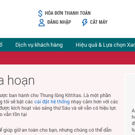
HÓA ĐƠN THANH TOÁN
ĐĂNG NHẬP
CẮT MÁY
ố
Dịch vụ khách hàng
Hiệu quả & Lựa chọn Xa
ỏa hoạn
ược ban hành cho Thung lũng Kittitas. Là một phần
g tôi sẽ bật các
cài đặt hệ thống
nhạy cảm hơn với các
được kích hoạt vào sáng thứ Sáu và sẽ vẫn có hiệu lực
A
o vẫn tồn tại
h
đ
l
để giúp giữ an toàn cho bạn, nhưng chúng có thể dẫn