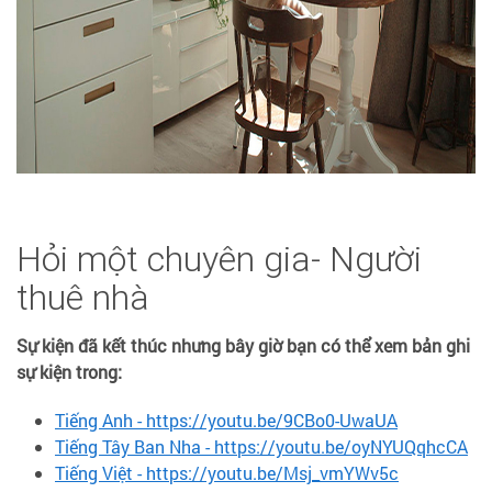
Hỏi một chuyên gia- Người
thuê nhà
Sự kiện đã kết thúc nhưng bây giờ bạn có thể xem bản ghi
sự kiện trong:
Tiếng Anh - https://youtu.be/9CBo0-UwaUA
Tiếng Tây Ban Nha - https://youtu.be/oyNYUQqhcCA
Tiếng Việt - https://youtu.be/Msj_vmYWv5c