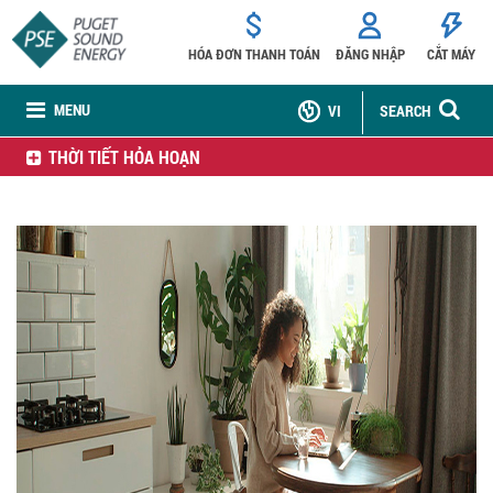
HÓA ĐƠN THANH TOÁN
ĐĂNG NHẬP
CẮT MÁY
MENU
VI
SEARCH
THỜI TIẾT HỎA HOẠN