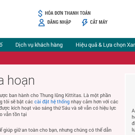
HÓA ĐƠN THANH TOÁN
ĐĂNG NHẬP
CẮT MÁY
ố
Dịch vụ khách hàng
Hiệu quả & Lựa chọn Xa
ỏa hoạn
ược ban hành cho Thung lũng Kittitas. Là một phần
g tôi sẽ bật các
cài đặt hệ thống
nhạy cảm hơn với các
được kích hoạt vào sáng thứ Sáu và sẽ vẫn có hiệu lực
A
o vẫn tồn tại
h
đ
l
để giúp giữ an toàn cho bạn, nhưng chúng có thể dẫn