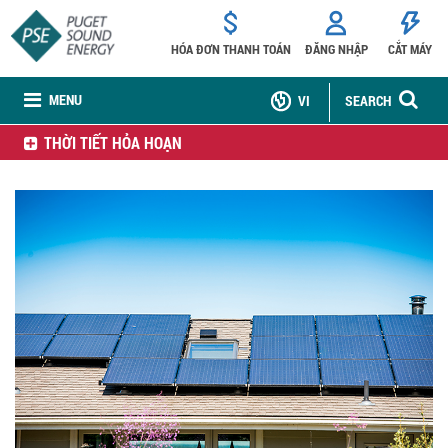
HÓA ĐƠN THANH TOÁN
ĐĂNG NHẬP
CẮT MÁY
MENU
VI
SEARCH
THỜI TIẾT HỎA HOẠN