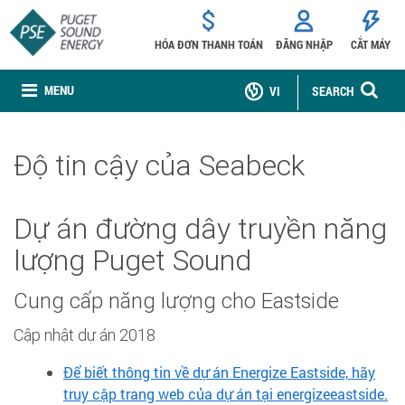
HÓA ĐƠN THANH TOÁN
ĐĂNG NHẬP
CẮT MÁY
MENU
VI
SEARCH
Độ tin cậy của Seabeck
Dự án đường dây truyền năng
lượng Puget Sound
Cung cấp năng lượng cho Eastside
Cập nhật dự án 2018
Để biết thông tin về dự án Energize Eastside, hãy
truy cập trang web của dự án tại energizeeastside.