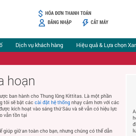
HÓA ĐƠN THANH TOÁN
ĐĂNG NHẬP
CẮT MÁY
ố
Dịch vụ khách hàng
Hiệu quả & Lựa chọn Xa
ỏa hoạn
ược ban hành cho Thung lũng Kittitas. Là một phần
g tôi sẽ bật các
cài đặt hệ thống
nhạy cảm hơn với các
được kích hoạt vào sáng thứ Sáu và sẽ vẫn có hiệu lực
A
o vẫn tồn tại
h
đ
l
để giúp giữ an toàn cho bạn, nhưng chúng có thể dẫn