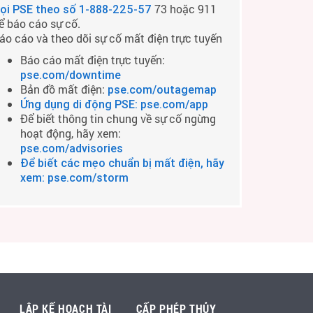
73 hoặc 911
ọi PSE theo số
1-888-225-57
ể báo cáo sự cố.
áo cáo và theo dõi sự cố mất điện trực tuyến
Báo cáo mất điện trực tuyến:
pse.com/downtime
Bản đồ mất điện:
pse.com/outagemap
Ứng dụng di động PSE: pse.com/app
Để biết thông tin chung về sự cố ngừng
hoạt động, hãy xem:
pse.com/advisories
Để biết các mẹo chuẩn bị mất điện, hãy
xem: pse.com/storm
LẬP KẾ HOẠCH TÀI
CẤP PHÉP THỦY