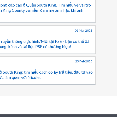
 phố cấp cao ở Quận South King. Tìm hiểu về vai trò
uth King County và niềm đam mê âm nhạc khi anh
01 Mar 2023
Truyền thông trực hình/Mới tại PSE - bạn có thể đã
ung, kênh và tài liệu PSE có thương hiệu!
23 Feb 2023
 South King; tìm hiểu cách cô ấy trả tiền, đầu tư vào
c làm quen với Nicole!