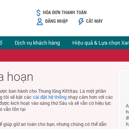
HÓA ĐƠN THANH TOÁN
ĐĂNG NHẬP
CẮT MÁY
ố
Dịch vụ khách hàng
Hiệu quả & Lựa chọn Xa
ỏa hoạn
ược ban hành cho Thung lũng Kittitas. Là một phần
g tôi sẽ bật các
cài đặt hệ thống
nhạy cảm hơn với các
được kích hoạt vào sáng thứ Sáu và sẽ vẫn có hiệu lực
A
o vẫn tồn tại
h
đ
l
để giúp giữ an toàn cho bạn, nhưng chúng có thể dẫn