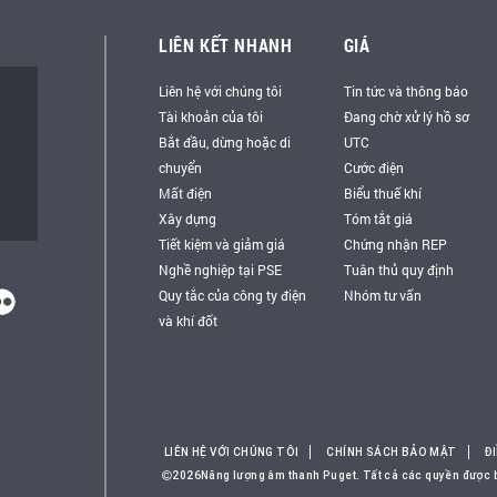
LIÊN KẾT NHANH
GIÁ
Liên hệ với chúng tôi
Tin tức và thông báo
Tài khoản của tôi
Đang chờ xử lý hồ sơ
Bắt đầu, dừng hoặc di
UTC
chuyển
Cước điện
Mất điện
Biểu thuế khí
Xây dựng
Tóm tắt giá
Tiết kiệm và giảm giá
Chứng nhận REP
Nghề nghiệp tại PSE
Tuân thủ quy định
Quy tắc của công ty điện
Nhóm tư vấn
và khí đốt
LIÊN HỆ VỚI CHÚNG TÔI
CHÍNH SÁCH BẢO MẬT
Đ
2026Năng lượng âm thanh Puget. Tất cả các quyền được 