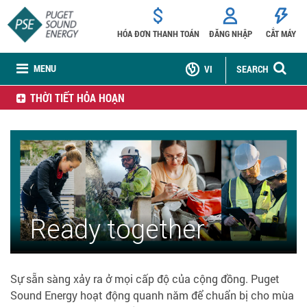
HÓA ĐƠN THANH TOÁN
ĐĂNG NHẬP
CẮT MÁY
MENU
VI
SEARCH
THỜI TIẾT HỎA HOẠN
Ready together
Sự sẵn sàng xảy ra ở mọi cấp độ của cộng đồng. Puget
Sound Energy hoạt động quanh năm để chuẩn bị cho mùa