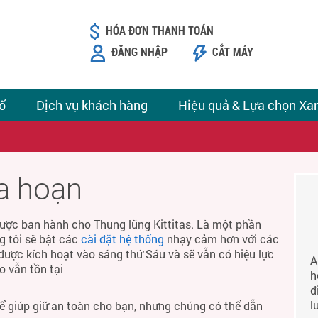
HÓA ĐƠN THANH TOÁN
ĐĂNG NHẬP
CẮT MÁY
ố
Dịch vụ khách hàng
Hiệu quả & Lựa chọn Xa
ỏa hoạn
ược ban hành cho Thung lũng Kittitas. Là một phần
g tôi sẽ bật các
cài đặt hệ thống
nhạy cảm hơn với các
được kích hoạt vào sáng thứ Sáu và sẽ vẫn có hiệu lực
A
o vẫn tồn tại
h
đ
l
để giúp giữ an toàn cho bạn, nhưng chúng có thể dẫn