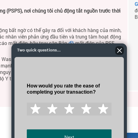
G
đ
 (PSPS), nơi chúng tôi chủ động tắt nguồn trước thời
B
ộng bất ngờ có thể gây ra đối với khách hàng của mình,
ác nhân viên phản ứng đầu tiên và trung tâm hoạt động
 cáo mất điện, hãy truy cập Bản
đồ
mất điện của PSE
Two quick questions...
 Washington, chất lượng không khí trên khắp Thung
h mạnh. Khói cháy rừng có thể ảnh hưởng nghiêm trọng
ó nguy cơ cao. Để tìm hiểu thêm về cách bảo vệ bản
 Bộ Y tế Bang Washington về giữ
an toàn khỏi khói