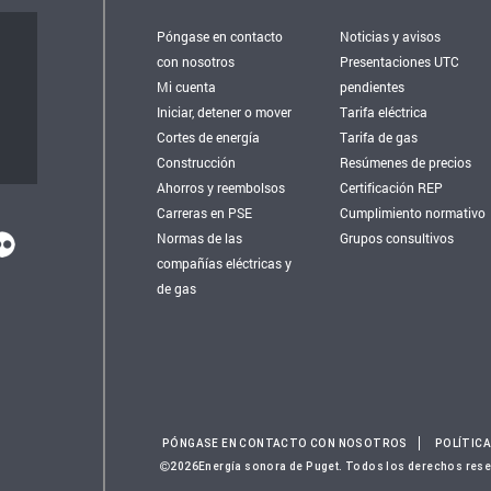
Póngase en contacto
Noticias y avisos
con nosotros
Presentaciones UTC
Mi cuenta
pendientes
Iniciar, detener o mover
Tarifa eléctrica
Cortes de energía
Tarifa de gas
Construcción
Resúmenes de precios
Ahorros y reembolsos
Certificación REP
Carreras en PSE
Cumplimiento normativo
Normas de las
Grupos consultivos
compañías eléctricas y
de gas
PÓNGASE EN CONTACTO CON NOSOTROS
POLÍTICA
2026Energía sonora de Puget. Todos los derechos res