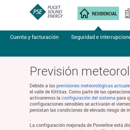
RESIDENCIAL
Cuenta y facturación
Seguridad e interrupcion
CLIMA DE INCENDIOS
Previsión meteorol
Debido a las
previsiones meteorológicas actuale
el valle de Kittitas. Como parte de las operacion
activaremos la
configuración del sistema
para q
configuraciones sensibles se activarán el viern
persistan las condiciones de elevado riesgo de i
.
La configuración mejorada de Powerline está di