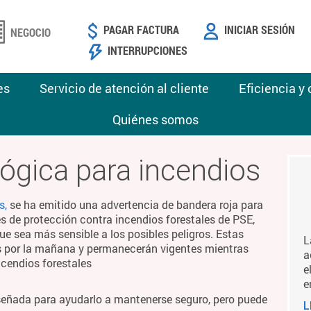
PAGAR FACTURA
INICIAR SESIÓN
NEGOCIO
INTERRUPCIONES
es
Servicio de atención al cliente
Eficiencia y
Quiénes somos
ógica para incendios
s,
se ha emitido una advertencia de bandera roja para
es de protección contra incendios forestales de PSE,
ue sea más sensible a los posibles peligros. Estas
L
es por la mañana y permanecerán vigentes mientras
a
ncendios forestales
e
e
señada para ayudarlo a mantenerse seguro, pero puede
L