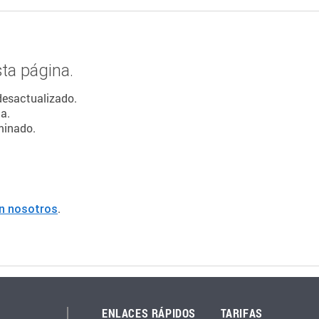
ta página.
 desactualizado.
a.
minado.
.
n nosotros
ENLACES RÁPIDOS
TARIFAS