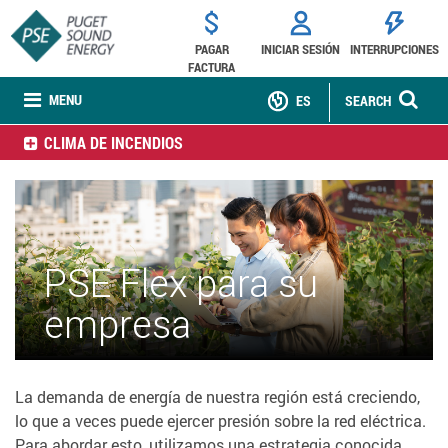
PAGAR
INICIAR SESIÓN
INTERRUPCIONES
FACTURA
MENU
ES
SEARCH
CLIMA DE INCENDIOS
PSE Flex para su
empresa
La demanda de energía de nuestra región está creciendo,
lo que a veces puede ejercer presión sobre la red eléctrica.
Para abordar esto, utilizamos una estrategia conocida