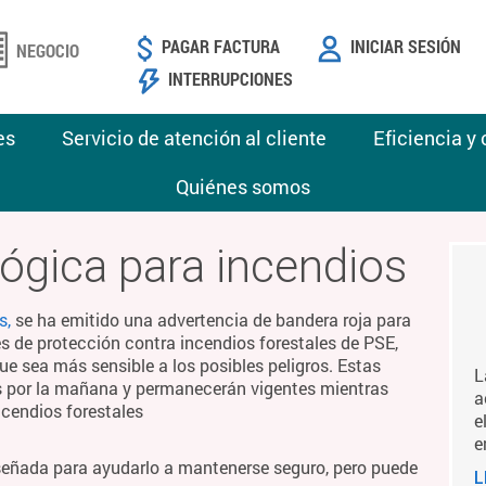
PAGAR FACTURA
INICIAR SESIÓN
NEGOCIO
INTERRUPCIONES
es
Servicio de atención al cliente
Eficiencia y
Quiénes somos
ógica para incendios
s,
se ha emitido una advertencia de bandera roja para
es de protección contra incendios forestales de PSE,
ue sea más sensible a los posibles peligros. Estas
L
es por la mañana y permanecerán vigentes mientras
a
ncendios forestales
e
e
señada para ayudarlo a mantenerse seguro, pero puede
L