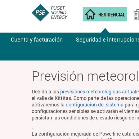
RESIDENCIAL
Cuenta y facturación
Seguridad e interrupcion
CLIMA DE INCENDIOS
Previsión meteorol
Debido a las
previsiones meteorológicas actuale
el valle de Kittitas. Como parte de las operacion
activaremos la
configuración del sistema
para q
configuraciones sensibles se activarán el viern
persistan las condiciones de elevado riesgo de i
.
La configuración mejorada de Powerline está di