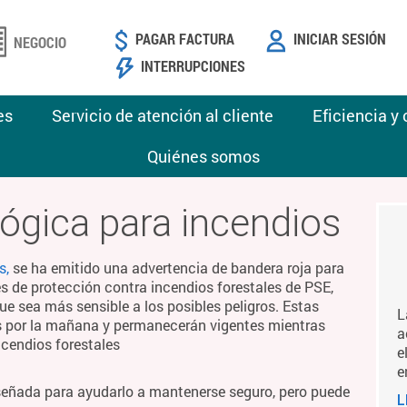
PAGAR FACTURA
INICIAR SESIÓN
NEGOCIO
INTERRUPCIONES
es
Servicio de atención al cliente
Eficiencia y
Quiénes somos
ógica para incendios
s,
se ha emitido una advertencia de bandera roja para
es de protección contra incendios forestales de PSE,
ue sea más sensible a los posibles peligros. Estas
L
es por la mañana y permanecerán vigentes mientras
a
ncendios forestales
e
e
señada para ayudarlo a mantenerse seguro, pero puede
L