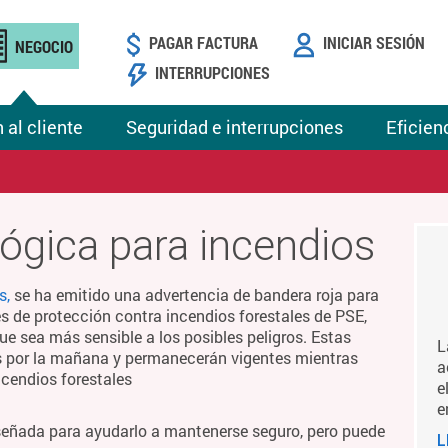
PAGAR FACTURA
INICIAR SESIÓN
NEGOCIO
INTERRUPCIONES
 al cliente
Seguridad e interrupciones
Eficien
ógica para incendios
s,
se ha emitido una advertencia de bandera roja para
es de protección contra incendios forestales de PSE,
ue sea más sensible a los posibles peligros. Estas
L
es por la mañana y permanecerán vigentes mientras
a
ncendios forestales
e
e
señada para ayudarlo a mantenerse seguro, pero puede
L