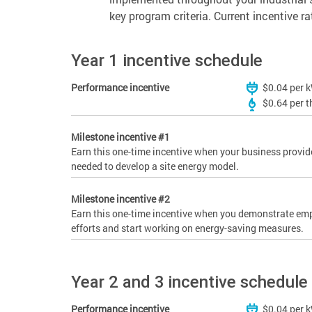
key program criteria. Current incentive ra
Year 1 incentive schedule
Performance incentive
$0.04 per 
$0.64 per 
Milestone incentive #1
Earn this one-time incentive when your business provi
needed to develop a site energy model.
Milestone incentive #2
Earn this one-time incentive when you demonstrate e
efforts and start working on energy-saving measures.
Year 2 and 3 incentive schedule
Performance incentive
$0.04 per 