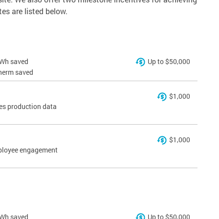
tes are listed below.
kWh saved
Up to $50,000
therm saved
$1,000
des production data
$1,000
mployee engagement
kWh saved
Up to $50,000