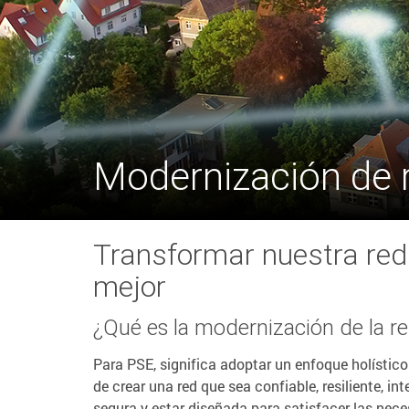
Modernización de 
Transformar nuestra red 
mejor
¿Qué es la modernización de la r
Para PSE, significa adoptar un enfoque holístico 
de crear una red que sea confiable, resiliente, in
segura y estar diseñada para satisfacer las nec