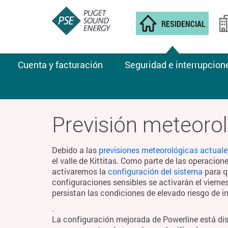
RESIDENCIAL
Cuenta y facturación
Seguridad e interrupcion
CLIMA DE INCENDIOS
Previsión meteorol
Debido a las
previsiones meteorológicas actuale
el valle de Kittitas. Como parte de las operacion
activaremos la
configuración del sistema
para q
configuraciones sensibles se activarán el viern
persistan las condiciones de elevado riesgo de i
.
La configuración mejorada de Powerline está di