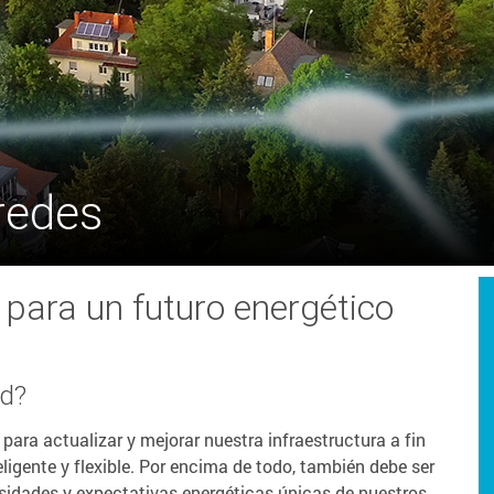
redes
para un futuro energético
ed?
para actualizar y mejorar nuestra infraestructura a fin
teligente y flexible. Por encima de todo, también debe ser
esidades y expectativas energéticas únicas de nuestros