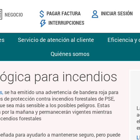
PAGAR FACTURA
INICIAR SESIÓN
NEGOCIO
INTERRUPCIONES
es
Servicio de atención al cliente
Eficiencia y
Quiénes somos
ógica para incendios
s,
se ha emitido una advertencia de bandera roja para
es de protección contra incendios forestales de PSE,
ue sea más sensible a los posibles peligros. Estas
L
es por la mañana y permanecerán vigentes mientras
a
ncendios forestales
e
e
señada para ayudarlo a mantenerse seguro, pero puede
L