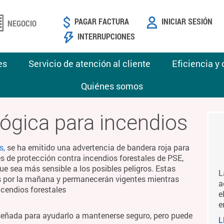
PAGAR FACTURA
INICIAR SESIÓN
NEGOCIO
INTERRUPCIONES
es
Servicio de atención al cliente
Eficiencia y
Quiénes somos
ógica para incendios
s,
se ha emitido una advertencia de bandera roja para
es de protección contra incendios forestales de PSE,
ue sea más sensible a los posibles peligros. Estas
L
es por la mañana y permanecerán vigentes mientras
a
ncendios forestales
e
e
señada para ayudarlo a mantenerse seguro, pero puede
L