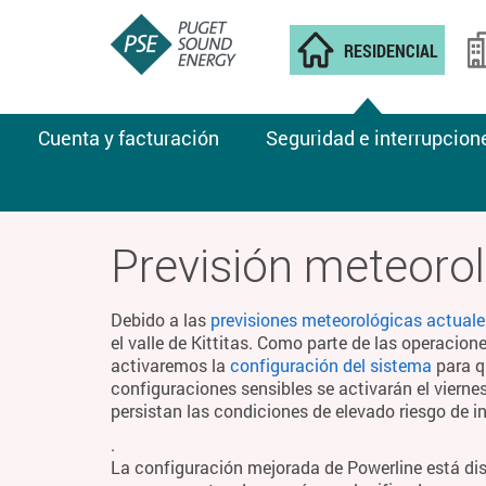
RESIDENCIAL
Cuenta y facturación
Seguridad e interrupcion
CLIMA DE INCENDIOS
Previsión meteorol
Debido a las
previsiones meteorológicas actuale
el valle de Kittitas. Como parte de las operacion
activaremos la
configuración del sistema
para q
configuraciones sensibles se activarán el viern
persistan las condiciones de elevado riesgo de i
.
La configuración mejorada de Powerline está di