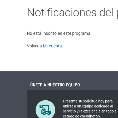
Notificaciones del
No está inscrito en este programa.
Volver a
Mi cuenta
.
ÚNETE A NUESTRO EQUIPO
Presente su solicitud hoy para
unirse a un equipo dedicado al
servicio y la excelencia en todo el
estado de Washington.