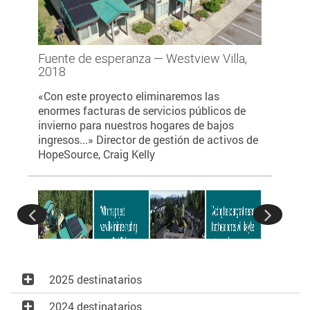
Fuente de esperanza — Westview Villa,
Fuente d
2018
2018
«Con este proyecto eliminaremos las
«Con este
ética y
enormes facturas de servicios públicos de
enormes f
invierno para nuestros hogares de bajos
invierno 
elas de
ingresos...» Director de gestión de activos de
ingresos.
HopeSource, Craig Kelly
HopeSourc
2025 destinatarios
2024 destinatarios