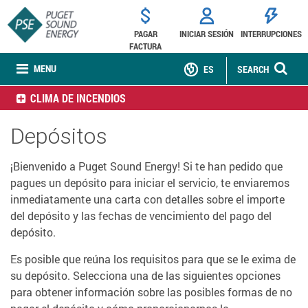
PAGAR
INICIAR SESIÓN
INTERRUPCIONES
FACTURA
MENU
ES
SEARCH
CLIMA DE INCENDIOS
Depósitos
¡Bienvenido a Puget Sound Energy! Si te han pedido que
pagues un depósito para iniciar el servicio, te enviaremos
inmediatamente una carta con detalles sobre el importe
del depósito y las fechas de vencimiento del pago del
depósito.
Es posible que reúna los requisitos para que se le exima de
su depósito. Selecciona una de las siguientes opciones
para obtener información sobre las posibles formas de no