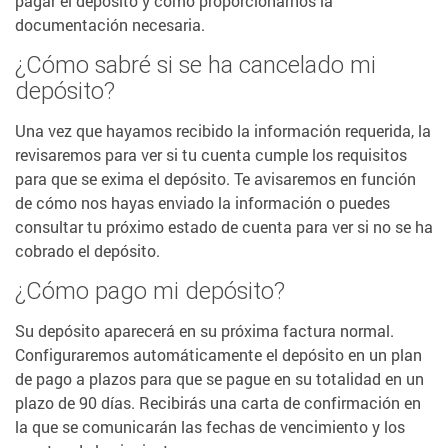
pagar el depósito y cómo proporcionarnos la
documentación necesaria.
¿Cómo sabré si se ha cancelado mi
depósito?
Una vez que hayamos recibido la información requerida, la
revisaremos para ver si tu cuenta cumple los requisitos
para que se exima el depósito. Te avisaremos en función
de cómo nos hayas enviado la información o puedes
consultar tu próximo estado de cuenta para ver si no se ha
cobrado el depósito.
¿Cómo pago mi depósito?
Su depósito aparecerá en su próxima factura normal.
Configuraremos automáticamente el depósito en un plan
de pago a plazos para que se pague en su totalidad en un
plazo de 90 días. Recibirás una carta de confirmación en
la que se comunicarán las fechas de vencimiento y los