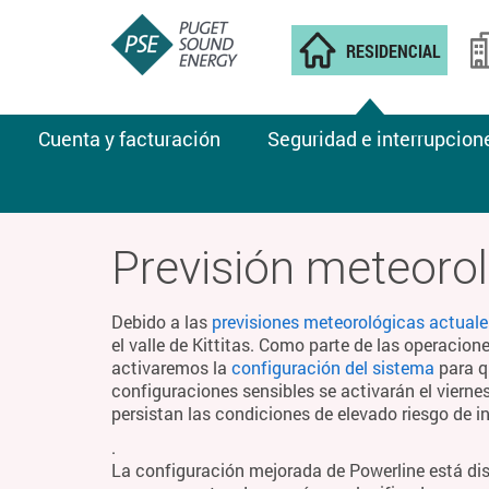
RESIDENCIAL
Cuenta y facturación
Seguridad e interrupcion
CLIMA DE INCENDIOS
Previsión meteorol
Debido a las
previsiones meteorológicas actuale
el valle de Kittitas. Como parte de las operacion
activaremos la
configuración del sistema
para q
configuraciones sensibles se activarán el viern
persistan las condiciones de elevado riesgo de i
.
La configuración mejorada de Powerline está di