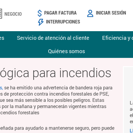
PAGAR FACTURA
INICIAR SESIÓN
NEGOCIO
INTERRUPCIONES
es
Servicio de atención al cliente
Eficiencia y
Quiénes somos
ógica para incendios
s,
se ha emitido una advertencia de bandera roja para
es de protección contra incendios forestales de PSE,
ue sea más sensible a los posibles peligros. Estas
L
es por la mañana y permanecerán vigentes mientras
a
ncendios forestales
e
e
señada para ayudarlo a mantenerse seguro, pero puede
L