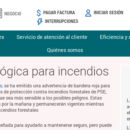
PAGAR FACTURA
INICIAR SESIÓN
NEGOCIO
INTERRUPCIONES
es
Servicio de atención al cliente
Eficiencia y
Quiénes somos
ógica para incendios
s,
se ha emitido una advertencia de bandera roja para
es de protección contra incendios forestales de PSE,
ue sea más sensible a los posibles peligros. Estas
L
es por la mañana y permanecerán vigentes mientras
a
ncendios forestales
e
e
señada para ayudarlo a mantenerse seguro, pero puede
L