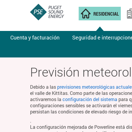
RESIDENCIAL
Cuenta y facturación
Seguridad e interrupcion
CLIMA DE INCENDIOS
Previsión meteorol
Debido a las
previsiones meteorológicas actuale
el valle de Kittitas. Como parte de las operacion
activaremos la
configuración del sistema
para q
configuraciones sensibles se activarán el viern
persistan las condiciones de elevado riesgo de i
.
La configuración mejorada de Powerline está di