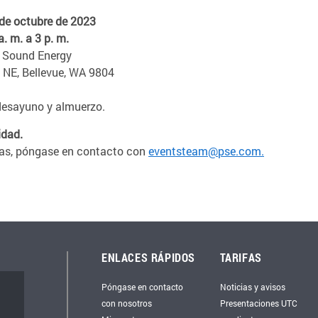
 de octubre de 2023
a. m. a 3 p. m.
 Sound Energy
 NE, Bellevue, WA 9804
desayuno y almuerzo.
idad.
untas, póngase en contacto con
eventsteam@pse.com.
ENLACES RÁPIDOS
TARIFAS
Póngase en contacto
Noticias y avisos
con nosotros
Presentaciones UTC