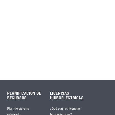
PLANIFICACIÓN DE
LICENCIAS
RECURSOS
HIDROELÉCTRICAS
Plan de sistema
¿Qué son las licencias
integrado
hidroeléctricas?