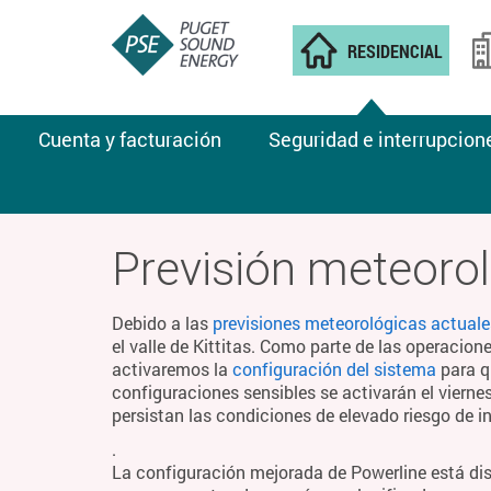
RESIDENCIAL
Cuenta y facturación
Seguridad e interrupcion
CLIMA DE INCENDIOS
Previsión meteorol
Debido a las
previsiones meteorológicas actuale
el valle de Kittitas. Como parte de las operacion
activaremos la
configuración del sistema
para q
configuraciones sensibles se activarán el viern
persistan las condiciones de elevado riesgo de i
.
La configuración mejorada de Powerline está di