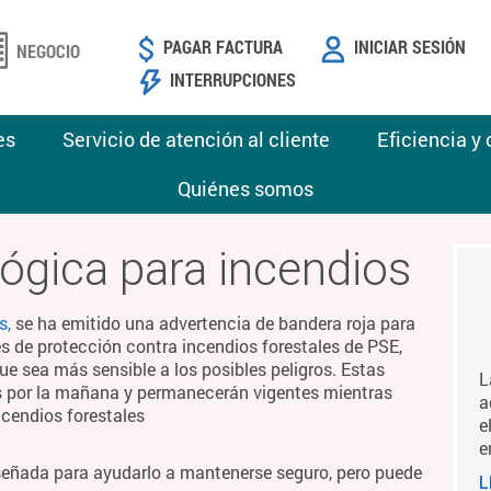
PAGAR FACTURA
INICIAR SESIÓN
NEGOCIO
INTERRUPCIONES
es
Servicio de atención al cliente
Eficiencia y
Quiénes somos
ógica para incendios
s,
se ha emitido una advertencia de bandera roja para
es de protección contra incendios forestales de PSE,
ue sea más sensible a los posibles peligros. Estas
L
es por la mañana y permanecerán vigentes mientras
a
ncendios forestales
e
e
señada para ayudarlo a mantenerse seguro, pero puede
L