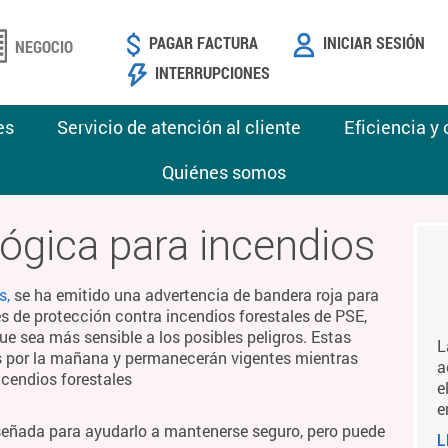
PAGAR FACTURA
INICIAR SESIÓN
NEGOCIO
INTERRUPCIONES
es
Servicio de atención al cliente
Eficiencia y
Quiénes somos
ógica para incendios
s,
se ha emitido una advertencia de bandera roja para
es de protección contra incendios forestales de PSE,
ue sea más sensible a los posibles peligros. Estas
L
es por la mañana y permanecerán vigentes mientras
a
ncendios forestales
e
e
señada para ayudarlo a mantenerse seguro, pero puede
L