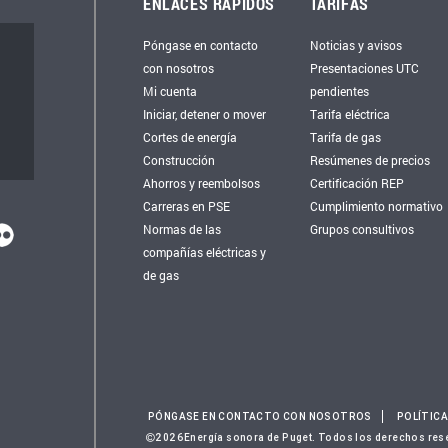
ENLACES RÁPIDOS
TARIFAS
Póngase en contacto
Noticias y avisos
con nosotros
Presentaciones UTC
Mi cuenta
pendientes
Iniciar, detener o mover
Tarifa eléctrica
Cortes de energía
Tarifa de gas
Construcción
Resúmenes de precios
Ahorros y reembolsos
Certificación REP
Carreras en PSE
Cumplimiento normativo
Normas de las
Grupos consultivos
compañías eléctricas y
de gas
PÓNGASE EN CONTACTO CON NOSOTROS
POLÍTICA
2026Energía sonora de Puget. Todos los derechos res