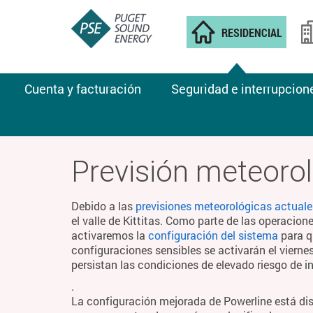
RESIDENCIAL
Cuenta y facturación
Seguridad e interrupcion
CLIMA DE INCENDIOS
Previsión meteorol
Debido a las
previsiones meteorológicas actuale
el valle de Kittitas. Como parte de las operacion
activaremos la
configuración del sistema
para q
configuraciones sensibles se activarán el viern
persistan las condiciones de elevado riesgo de i
.
La configuración mejorada de Powerline está di