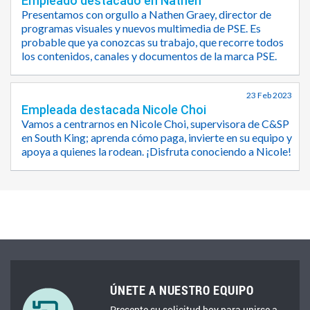
Empleado destacado en Nathen
Presentamos con orgullo a Nathen Graey, director de
programas visuales y nuevos multimedia de PSE. Es
probable que ya conozcas su trabajo, que recorre todos
los contenidos, canales y documentos de la marca PSE.
23 Feb 2023
Empleada destacada Nicole Choi
Vamos a centrarnos en Nicole Choi, supervisora de C&SP
en South King; aprenda cómo paga, invierte en su equipo y
apoya a quienes la rodean. ¡Disfruta conociendo a Nicole!
ÚNETE A NUESTRO EQUIPO
Presente su solicitud hoy para unirse a