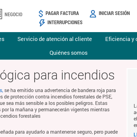
PAGAR FACTURA
INICIAR SESIÓN
NEGOCIO
INTERRUPCIONES
es
Servicio de atención al cliente
Eficiencia y
Quiénes somos
ógica para incendios
s,
se ha emitido una advertencia de bandera roja para
es de protección contra incendios forestales de PSE,
ue sea más sensible a los posibles peligros. Estas
L
es por la mañana y permanecerán vigentes mientras
a
ncendios forestales
e
e
señada para ayudarlo a mantenerse seguro, pero puede
L