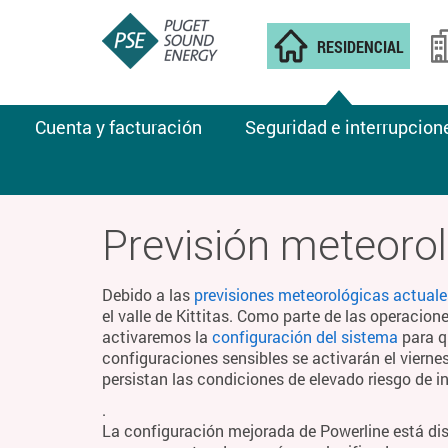
RESIDENCIAL
Cuenta y facturación
Seguridad e interrupcion
CLIMA DE INCENDIOS
Previsión meteorol
Debido a las
previsiones meteorológicas actuale
el valle de Kittitas. Como parte de las operacion
activaremos la
configuración del sistema
para q
configuraciones sensibles se activarán el viern
persistan las condiciones de elevado riesgo de i
.
La configuración mejorada de Powerline está di