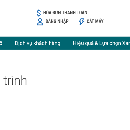
HÓA ĐƠN THANH TOÁN
ĐĂNG NHẬP
CẮT MÁY
ố
Dịch vụ khách hàng
Hiệu quả & Lựa chọn Xa
trình