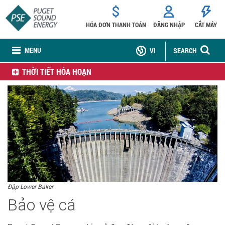
HÓA ĐƠN THANH TOÁN
ĐĂNG NHẬP
CẮT MÁY
MENU
VI
SEARCH
THỜI TIẾT HỎA HOẠN
Đập Lower Baker
Bảo vệ cá