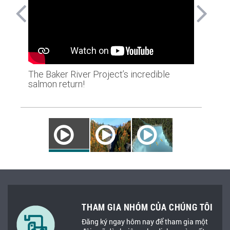
The Baker River Project’s incredible
Bẫy cá t
salmon return!
THAM GIA NHÓM CỦA CHÚNG TÔI
Đăng ký ngay hôm nay để tham gia một