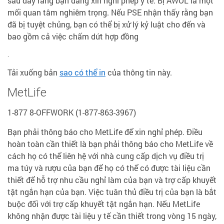
sau đây rằng bạn đang xin nghỉ phép y tế. Bị AWOL là một
mối quan tâm nghiêm trọng. Nếu PSE nhận thấy rằng bạn
đã bị tuyệt chủng, bạn có thể bị xử lý kỷ luật cho đến và
bao gồm cả việc chấm dứt hợp đồng
.
Tải xuống bản
sao có thể in
của thông tin này.
MetLife
1-877 8-OFFWORK (1-877-863-3967)
Bạn phải thông báo cho MetLife để xin nghỉ phép. Điều
hoàn toàn cần thiết là bạn phải thông báo cho MetLife về
cách họ có thể liên hệ với nhà cung cấp dịch vụ điều trị
ma túy và rượu của bạn để họ có thể có được tài liệu cần
thiết để hỗ trợ nhu cầu nghỉ làm của bạn và trợ cấp khuyết
tật ngắn hạn của bạn. Việc tuân thủ điều trị của bạn là bắt
buộc đối với trợ cấp khuyết tật ngắn hạn. Nếu MetLife
không nhận được tài liệu y tế cần thiết trong vòng 15 ngày,