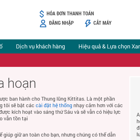
HÓA ĐƠN THANH TOÁN
ĐĂNG NHẬP
CẮT MÁY
ố
Dịch vụ khách hàng
Hiệu quả & Lựa chọn Xa
ỏa hoạn
ược ban hành cho Thung lũng Kittitas. Là một phần
g tôi sẽ bật các
cài đặt hệ thống
nhạy cảm hơn với các
được kích hoạt vào sáng thứ Sáu và sẽ vẫn có hiệu lực
A
o vẫn tồn tại
h
đ
l
để giúp giữ an toàn cho bạn, nhưng chúng có thể dẫn