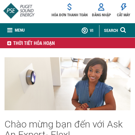
HÓA ĐƠN THANH TOÁN
ĐĂNG NHẬP
CẮT MÁY
MENU
VI
SEARCH
THỜI TIẾT HỎA HOẠN
Chào mừng bạn đến với Ask
An Expert- Flex!