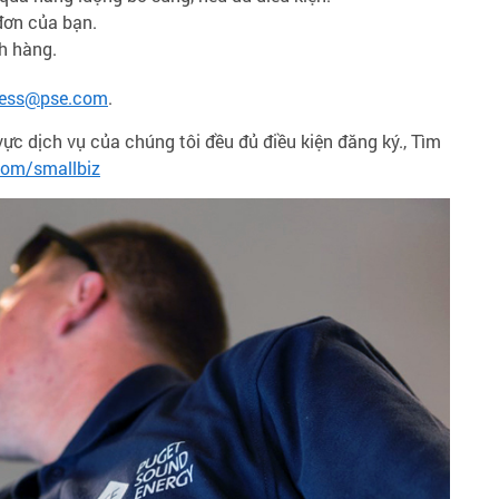
đơn của bạn.
h hàng.
ness@pse.com
.
c dịch vụ của chúng tôi đều đủ điều kiện đăng ký., Tìm
com/smallbiz