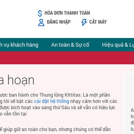
HÓA ĐƠN THANH TOÁN
ĐĂNG NHẬP
CẮT MÁY
h vụ khách hàng
An toàn & Sự cố
Hiệu quả & L
ỏa hoạn
ược ban hành cho Thung lũng Kittitas. Là một phần
g tôi sẽ bật các
cài đặt hệ thống
nhạy cảm hơn với các
được kích hoạt vào sáng thứ Sáu và sẽ vẫn có hiệu lực
A
o vẫn tồn tại
h
đ
l
để giúp giữ an toàn cho bạn, nhưng chúng có thể dẫn