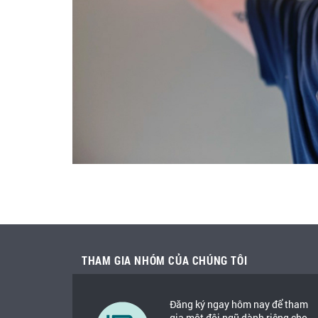
THAM GIA NHÓM CỦA CHÚNG TÔI
Đăng ký ngay hôm nay để tham
gia một đội ngũ dành riêng cho