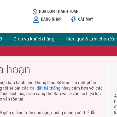
HÓA ĐƠN THANH TOÁN
ĐĂNG NHẬP
CẮT MÁY
ố
Dịch vụ khách hàng
Hiệu quả & Lựa chọn Xa
ỏa hoạn
ược ban hành cho Thung lũng Kittitas. Là một phần
g tôi sẽ bật các
cài đặt hệ thống
nhạy cảm hơn với các
được kích hoạt vào sáng thứ Sáu và sẽ vẫn có hiệu lực
A
o vẫn tồn tại
h
đ
l
để giúp giữ an toàn cho bạn, nhưng chúng có thể dẫn