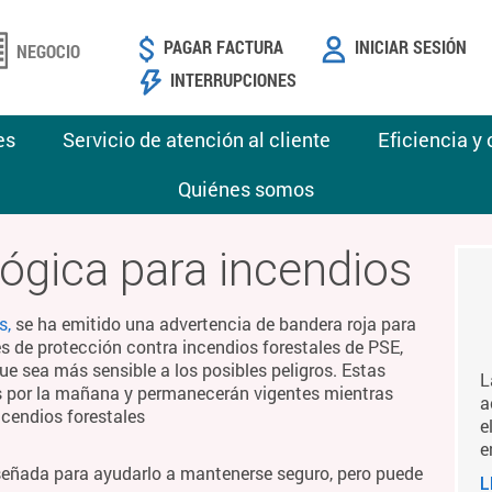
PAGAR FACTURA
INICIAR SESIÓN
NEGOCIO
INTERRUPCIONES
es
Servicio de atención al cliente
Eficiencia y
Quiénes somos
ógica para incendios
s,
se ha emitido una advertencia de bandera roja para
es de protección contra incendios forestales de PSE,
ue sea más sensible a los posibles peligros. Estas
L
es por la mañana y permanecerán vigentes mientras
a
ncendios forestales
e
e
señada para ayudarlo a mantenerse seguro, pero puede
L