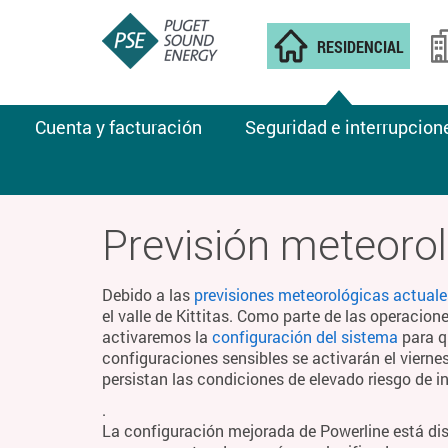
RESIDENCIAL
Cuenta y facturación
Seguridad e interrupcion
CLIMA DE INCENDIOS
Previsión meteorol
Debido a las
previsiones meteorológicas actuale
el valle de Kittitas. Como parte de las operacion
activaremos la
configuración del sistema
para q
configuraciones sensibles se activarán el viern
persistan las condiciones de elevado riesgo de i
.
La configuración mejorada de Powerline está di