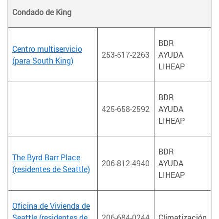
Condado de King
BDR
Centro multiservicio
253-517-2263
AYUDA
(para South King)
LIHEAP
BDR
425-658-2592
AYUDA
LIHEAP
BDR
The Byrd Barr Place
206-812-4940
AYUDA
(residentes de Seattle)
LIHEAP
Oficina de Vivienda de
Seattle (residentes de
206-684-0244
Climatización