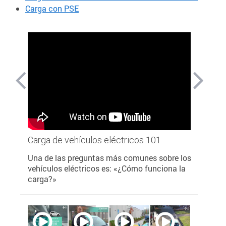
Carga con PSE
ético
Carga de vehículos eléctricos 101
PSE Preg
ola
Una de las preguntas más comunes sobre los
¿Cuánto c
vehículos eléctricos es: «¿Cómo funciona la
carga?»