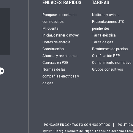
ENLACES RÁPIDOS
TARIFAS
Póngase en contacto
Noticias y avisos
con nosotros
Presentaciones UTC
Mi cuenta
pendientes
Iniciar, detener o mover
Tarifa eléctrica
Cortes de energía
Tarifa de gas
Construcción
Resúmenes de precios
Ahorros y reembolsos
Certificación REP
Carreras en PSE
Cumplimiento normativo
Normas de las
Grupos consultivos
compañías eléctricas y
de gas
PÓNGASE EN CONTACTO CON NOSOTROS
POLÍTICA
2026Energía sonora de Puget. Todos los derechos res