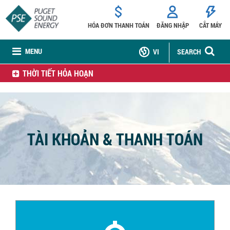
HÓA ĐƠN THANH TOÁN
ĐĂNG NHẬP
CẮT MÁY
MENU
VI
SEARCH
THỜI TIẾT HỎA HOẠN
TÀI KHOẢN & THANH TOÁN