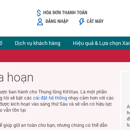
HÓA ĐƠN THANH TOÁN
ĐĂNG NHẬP
CẮT MÁY
ố
Dịch vụ khách hàng
Hiệu quả & Lựa chọn Xa
ỏa hoạn
ược ban hành cho Thung lũng Kittitas. Là một phần
g tôi sẽ bật các
cài đặt hệ thống
nhạy cảm hơn với các
được kích hoạt vào sáng thứ Sáu và sẽ vẫn có hiệu lực
A
o vẫn tồn tại
h
đ
l
để giúp giữ an toàn cho bạn, nhưng chúng có thể dẫn