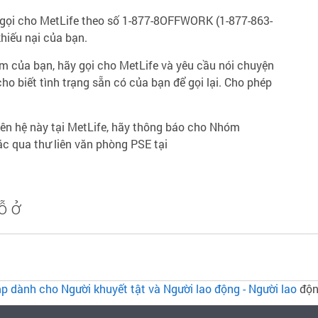
y gọi cho MetLife theo số 1-877-8OFFWORK (1-877-863-
khiếu nại của bạn.
m của bạn, hãy gọi cho MetLife và yêu cầu nói chuyện
 cho biết tình trạng sẵn có của bạn để gọi lại. Cho phép
iên hệ này tại MetLife, hãy thông báo cho Nhóm
c qua thư liên văn phòng PSE tại
ỗ ở
 dành cho Người khuyết tật và Người lao động - Người lao
độn