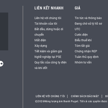
LIÊN KẾT NHANH
GIÁ
Liên hệ với chúng tôi
Tin tức và thông báo
Tài khoản của tôi
Đang chờ xử lý hồ sơ
Bắt đầu, dừng hoặc di
UTC
chuyển
Cước điện
Mất điện
Biểu thuế khí
Xây dựng
Tóm tắt giá
Tiết kiệm và giảm giá
Chứng nhận REP
Nghề nghiệp tại PSE
Tuân thủ quy định
Quy tắc của công ty điện
Nhóm tư vấn
và khí đốt
LIÊN HỆ VỚI CHÚNG TÔI
CHÍNH SÁCH BẢO MẬT
Đ
2026Năng lượng âm thanh Puget. Tất cả các quyền được 